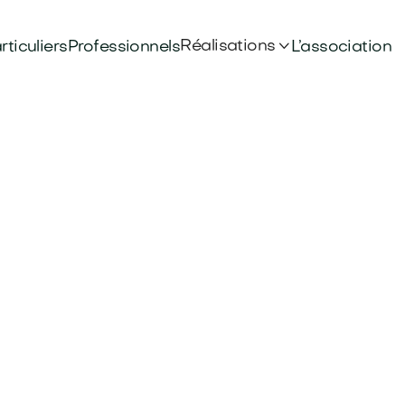

Réalisations
rticuliers
Professionnels
L’association
,
AEDM
s
technique