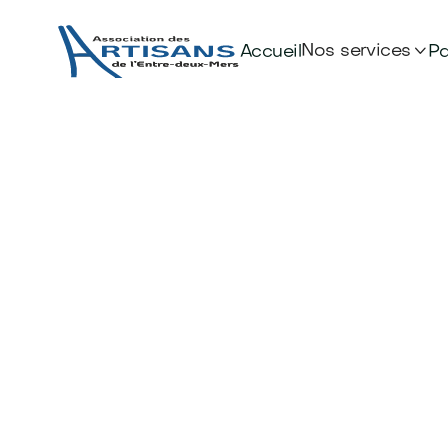

Nos services
Accueil
Pa
L’union d'artisans
au service de vo
ambitions.